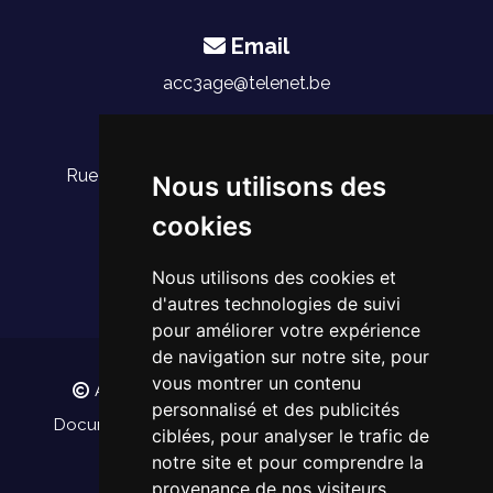
Email
acc3age@telenet.be
Adresse
Rue du Saphir 27, 1030 Schaerbeek, Belgique
Nous utilisons des
cookies
Nous utilisons des cookies et
d'autres technologies de suivi
pour améliorer votre expérience
de navigation sur notre site, pour
vous montrer un contenu
ACCUEIL 3ÈME ÂGE - Tous droits réservés.
personnalisé et des publicités
Documents légaux
Politique de confidentialité
ciblées, pour analyser le trafic de
notre site et pour comprendre la
provenance de nos visiteurs.