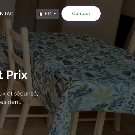
NTACT
FR
Contact
 Prix
x et sécurisé,
ésident.