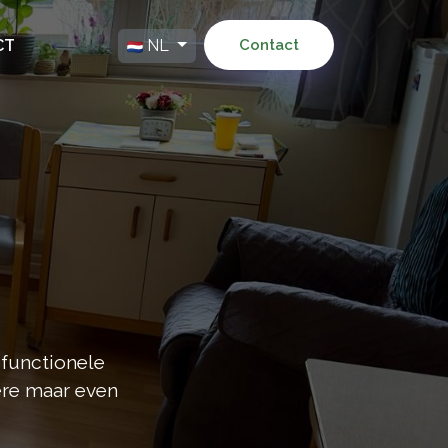
CT
NL
Contact
 functionele
ere maar even