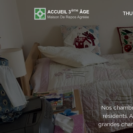
THU
Nos chambre
résidents. 
grandes cham